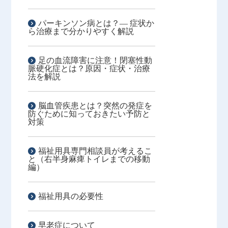
パーキンソン病とは？― 症状か
ら治療まで分かりやすく解説
足の血流障害に注意！閉塞性動
脈硬化症とは？原因・症状・治療
法を解説
脳血管疾患とは？突然の発症を
防ぐために知っておきたい予防と
対策
福祉用具専門相談員が考えるこ
と（右半身麻痺トイレまでの移動
編）
福祉用具の必要性
早老症について