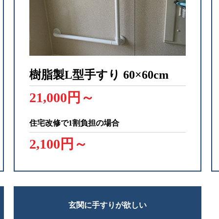
樹脂製L型手すり
60×60cm
21,000円～
住宅改修で1割負担の場合
2,100円～
玄関に手すりが欲しい