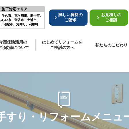
施工対応エリア
詳しい資料の
お見積りの
、
牛久市、
龍ケ崎市、
取手市、
ご請求
ご相談
みらい市、
守谷市、
土浦市、
町、
稲敷市、
河内町、
利根町
介護保険活用の
はじめてリフォームを
私たちのこだわり
住宅改修について
ご検討の方へ
手すり・リフォームメニュ