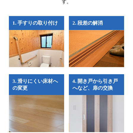
す。
1. 手すりの取り付け
2. 段差の解消
3. 滑りにくい床材へ
4. 開き戸から引き戸
の変更
へなど、扉の交換