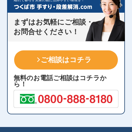
離れて暮らす実家の親に住みやすい環境を！
目的以外では利用しません。
・情報が漏洩しないよう対策を講じ、従業員
だけでなく委託業者も監督します。
まずはお気軽にご相談・
・ご本人の同意を得ずに第三者に情報を提供
しません。
お問合せください！
・ご本人からの求めに応じ情報を開示しま
す。
・公開された個人情報が事実と異なる場合、
訂正や削除に応じます。
ご相談はコチラ
・個人情報の取り扱いに関する苦情に対し、
適切・迅速に対処します。
無料のお電話ご相談はコチラか
ら！